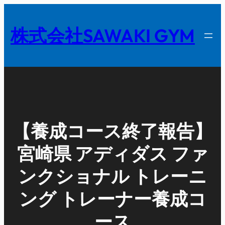
内
容
株式会社SAWAKI GYM
を
ス
キ
ッ
プ
【養成コース終了報告】
宮崎県 アディダス ファ
ンクショナル トレーニ
ング トレーナー養成コ
ース