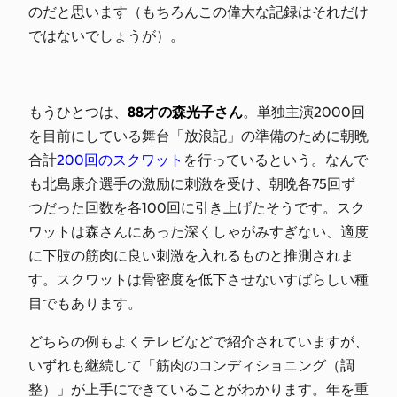
のだと思います（もちろんこの偉大な記録はそれだけ
ではないでしょうが）。
もうひとつは、
88才の森光子さん
。単独主演2000回
を目前にしている舞台「放浪記」の準備のために朝晩
合計
200回のスクワット
を行っているという。なんで
も北島康介選手の激励に刺激を受け、朝晩各75回ず
つだった回数を各100回に引き上げたそうです。スク
ワットは森さんにあった深くしゃがみすぎない、適度
に下肢の筋肉に良い刺激を入れるものと推測されま
す。スクワットは骨密度を低下させないすばらしい種
目でもあります。
どちらの例もよくテレビなどで紹介されていますが、
いずれも継続して「筋肉のコンディショニング（調
整）」が上手にできていることがわかります。年を重