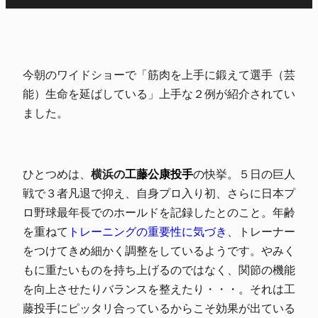
今朝のワイドショーで「筋肉を上手に鍛えて選手（芸
能）生命を延ばしている」上手な２例が紹介されてい
ました。
ひとつめは、
横浜の
工藤公康投手
の快挙。５日の巨人
戦で３者凡退で抑え、自身プロ入り初、さらに日本プ
ロ野球最年長でのホールドを記録したとのこと。年齢
を重ねて
トレーニングの重要性に気づき
、トレーナー
をつけてきめ細かく調整をしているようです。やみく
もに重たいものを持ち上げるのではなく、関節の機能
を向上させたりバランスを整えたり・・・。それは工
藤投手にピッタリ合っているからこそ効果が出ている