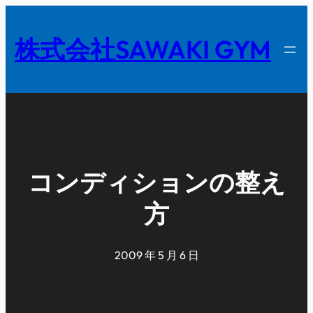
内
容
株式会社SAWAKI GYM
を
ス
キ
ッ
プ
コンディションの整え
方
2009 年 5 月 6 日