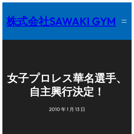
内
容
株式会社SAWAKI GYM
を
ス
キ
ッ
プ
女子プロレス華名選手、
自主興行決定！
2010 年 1 月 13 日