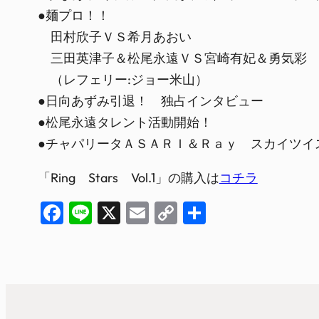
●麺プロ！！
田村欣子ＶＳ希月あおい
三田英津子＆松尾永遠ＶＳ宮崎有妃＆勇気彩
（レフェリー:ジョー米山）
●日向あずみ引退！ 独占インタビュー
●松尾永遠タレント活動開始！
●チャパリータＡＳＡＲＩ＆Ｒａｙ スカイツイ
「Ring Stars Vol.1」の購入は
コチラ
Facebook
Line
X
Email
Copy
共
Link
有