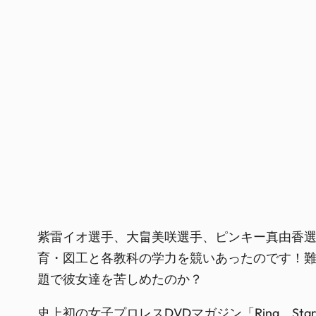
紫雷イオ選手、大畠美咲選手、ピンキー真由香選
育・図工と各教科の学力を競いあったのです！
題で彼女達を苦しめたのか？
史上初の女子プロレスDVDマガジン「Ring Star