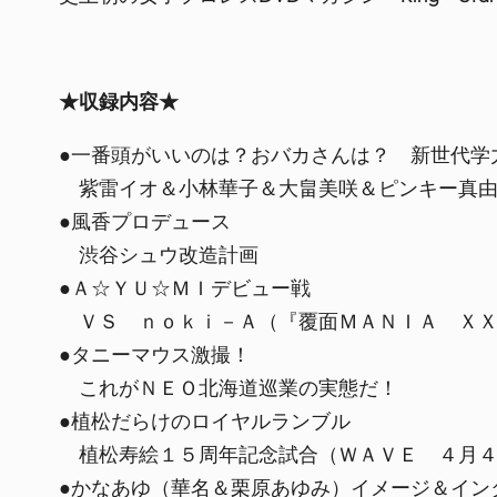
★収録内容★
●一番頭がいいのは？おバカさんは？ 新世代学
紫雷イオ＆小林華子＆大畠美咲＆ピンキー真由
●風香プロデュース
渋谷シュウ改造計画
●Ａ☆ＹＵ☆ＭＩデビュー戦
ＶＳ ｎｏｋｉ－Ａ（『覆面ＭＡＮＩＡ ＸＸ
●タニーマウス激撮！
これがＮＥＯ北海道巡業の実態だ！
●植松だらけのロイヤルランブル
植松寿絵１５周年記念試合（ＷＡＶＥ ４月４
●かなあゆ（華名＆栗原あゆみ）イメージ＆イン