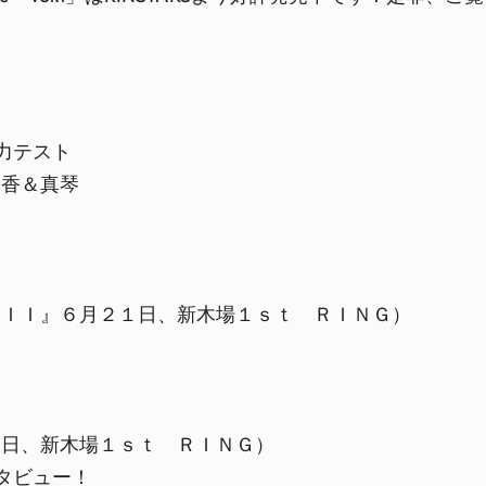
力テスト
香＆真琴
ＩＩ』６月２１日、新木場１ｓｔ ＲＩＮＧ）
日、新木場１ｓｔ ＲＩＮＧ）
タビュー！