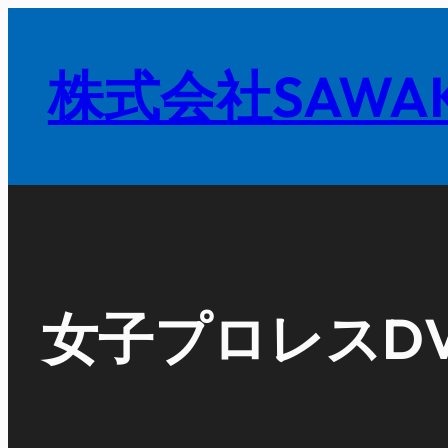
内
容
株式会社SAWAK
を
ス
キ
ッ
プ
女子プロレスDV