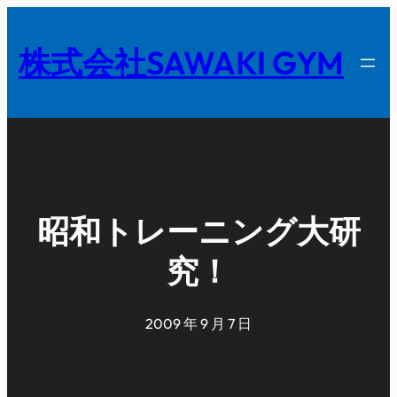
内
容
株式会社SAWAKI GYM
を
ス
キ
ッ
プ
昭和トレーニング大研
究！
2009 年 9 月 7 日