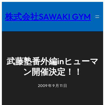
内
容
株式会社SAWAKI GYM
を
ス
キ
ッ
プ
武藤塾番外編inヒューマ
ン開催決定！！
2009 年 9 月 11 日