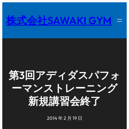
内
容
株式会社SAWAKI GYM
を
ス
キ
ッ
プ
第3回アディダスパフォ
ーマンストレーニング
新規講習会終了
2014 年 2 月 19 日