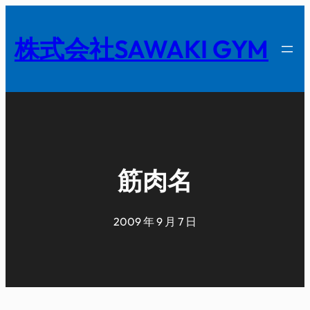
内
容
株式会社SAWAKI GYM
を
ス
キ
ッ
プ
筋肉名
2009 年 9 月 7 日