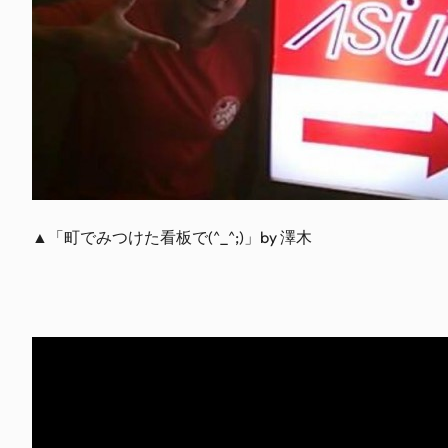
▲「町でみつけた看板で(^_^;)」by 澤木