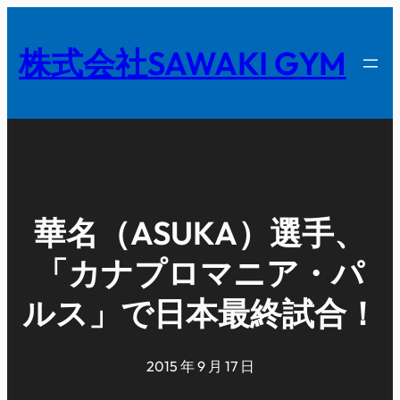
内
容
株式会社SAWAKI GYM
を
ス
キ
ッ
プ
華名（ASUKA）選手、
「カナプロマニア・パ
ルス」で日本最終試合！
2015 年 9 月 17 日