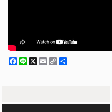
Facebook
Line
X
Email
Copy
共
Link
有