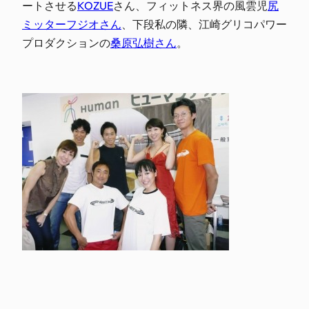
ートさせる
KOZUE
さん、フィットネス界の風雲児
尻
ミッターフジオさん
、下段私の隣、江崎グリコパワー
プロダクションの
桑原弘樹さん
。