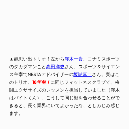
▲超思い出トリオ！左から
澤木一貴
、コナミスポーツ
のタカダマンこと
高田洋史
さん、スポーツ＆サイエン
ス主宰でNESTAアドバイザーの
坂詰真二
さん。実はこ
のトリオ、
18年前！
に同じフィットネスクラブで、格
闘エクササイズのレッスンを担当していました（澤木
はバイトくん）。こうして同じ顔を合わせることがで
きると、長く業界にいてよかったな、としみじみ感じ
ます。