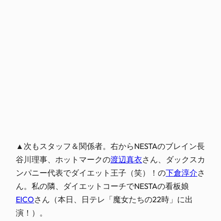
▲次もスタッフ＆関係者。右からNESTAのブレイン長
谷川理事、ホットマークの
渡辺真衣
さん、ダックスカ
ンパニー代表でダイエット王子（笑）！の
下倉淳介
さ
ん。私の隣、ダイエットコーチでNESTAの看板娘
EICO
さん（本日、日テレ「魔女たちの22時」に出
演！）。