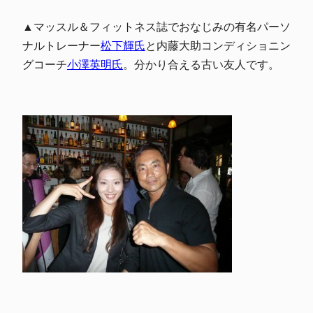
▲マッスル＆フィットネス誌でおなじみの有名パーソ
ナルトレーナー
松下輝氏
と内藤大助コンディショニン
グコーチ
小澤英明氏
。分かり合える古い友人です。