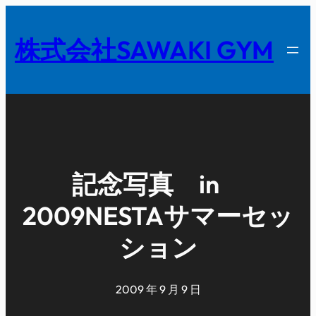
内
容
株式会社SAWAKI GYM
を
ス
キ
ッ
プ
記念写真 in
2009NESTAサマーセッ
ション
2009 年 9 月 9 日