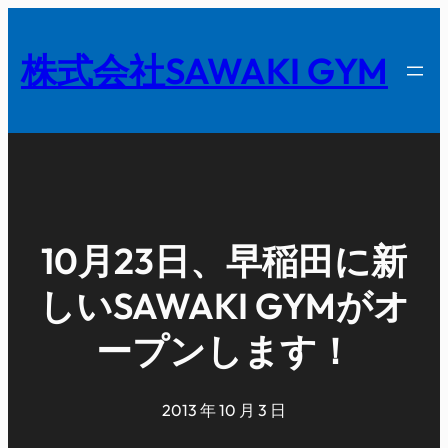
内
容
株式会社SAWAKI GYM
を
ス
キ
ッ
プ
10月23日、早稲田に新
しいSAWAKI GYMがオ
ープンします！
2013 年 10 月 3 日