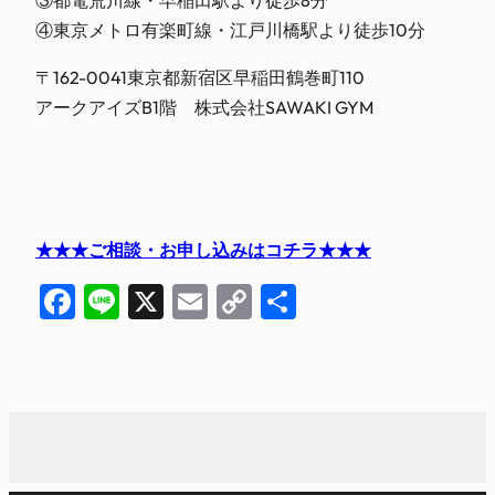
③都電荒川線・早稲田駅より徒歩8分
④東京メトロ有楽町線・江戸川橋駅より徒歩10分
〒162-0041東京都新宿区早稲田鶴巻町110
アークアイズB1階 株式会社SAWAKI GYM
★★★ご相談・お申し込みはコチラ★★★
Facebook
Line
X
Email
Copy
共
Link
有