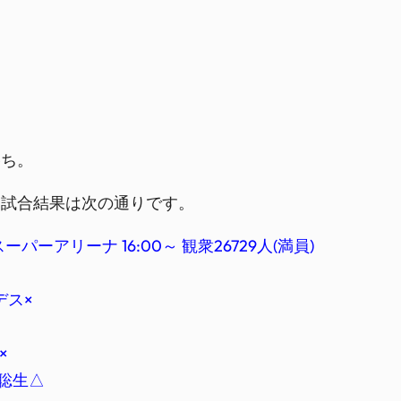
勝ち。
。試合結果は次の通りです。
たまスーパーアリーナ 16:00～ 観衆26729人(満員)
デス×
×
”聡生△