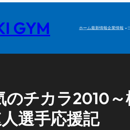
I GYM
ホーム
最新情報
企業情報
～勇気のチカラ201
速人選手応援記