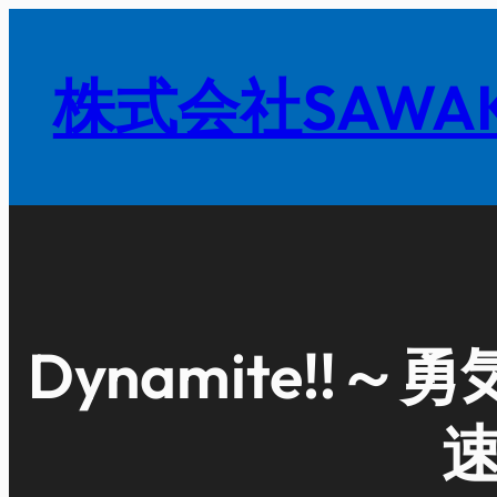
内
容
株式会社SAWAK
を
ス
キ
ッ
プ
Dynamite!!