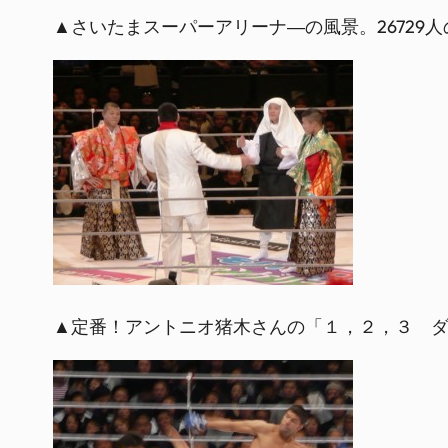
▲さいたまスーパーアリーナ―の風景。26729
▲定番！アントニオ猪木さんの「１，２，３ 