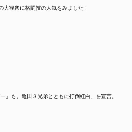
人の大観衆に格闘技の人気をみました！
ダー」も。亀田３兄弟とともに打倒紅白、を宣言。