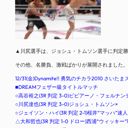
▲川尻選手は、ジョシュ・トムソン選手に判定
その他、名勝負、激戦ばかりが展開されました
12/31(金)Dynamite!! 勇気のチカラ2010 さい
■DREAMフェザー級タイトルマッチ
○高谷裕之(3R 判定 3-0)ビビアーノ・フェルナン
○川尻達也(3R 判定 3-0)ジョシュ・トムソン×
○ジェイソン・ハイ(3R 判定 2-1)桜井“マッハ”速人
△大和哲也(3R 判定 1-0 ドロー)西浦“ウィッキー