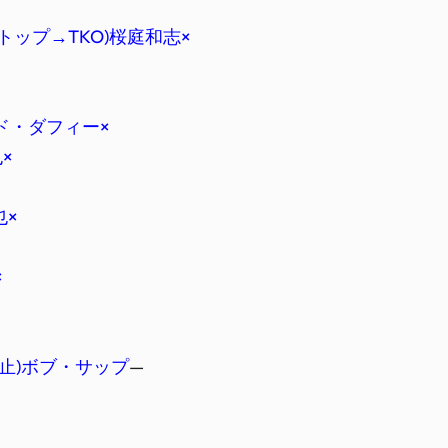
トップ→TKO)桜庭和志×
ッド・ダフィー×
×
也×
×
止)ボブ・サップ
—