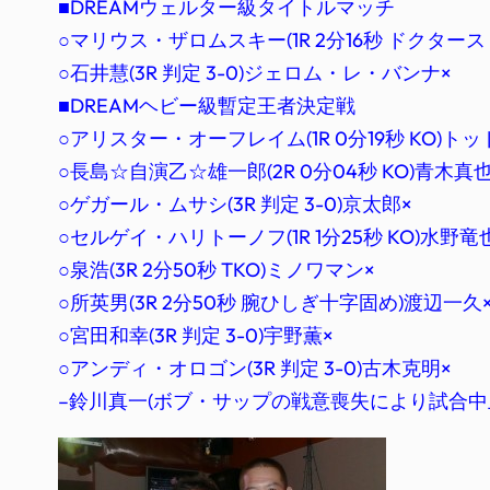
■DREAMウェルター級タイトルマッチ
○マリウス・ザロムスキー(1R 2分16秒 ドクタース
○石井慧(3R 判定 3-0)ジェロム・レ・バンナ×
■DREAMヘビー級暫定王者決定戦
○アリスター・オーフレイム(1R 0分19秒 KO)ト
○長島☆自演乙☆雄一郎(2R 0分04秒 KO)青木真也
○ゲガール・ムサシ(3R 判定 3-0)京太郎×
○セルゲイ・ハリトーノフ(1R 1分25秒 KO)水野竜
○泉浩(3R 2分50秒 TKO)ミノワマン×
○所英男(3R 2分50秒 腕ひしぎ十字固め)渡辺一久
○宮田和幸(3R 判定 3-0)宇野薫×
○アンディ・オロゴン(3R 判定 3-0)古木克明×
–鈴川真一(ボブ・サップの戦意喪失により試合中