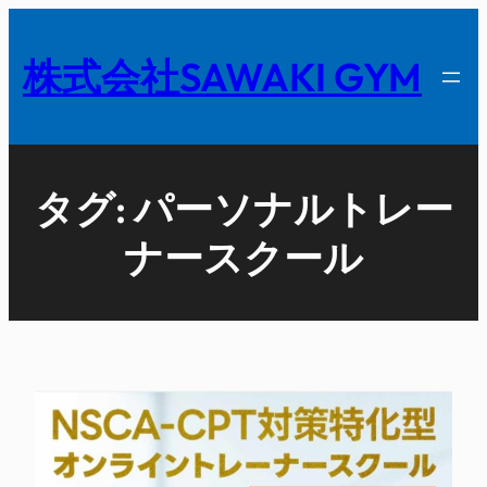
内
容
株式会社SAWAKI GYM
を
ス
キ
ッ
タグ:
パーソナルトレー
プ
ナースクール