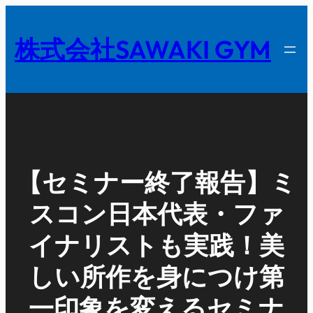
内
容
株式会社SAWAKI GYM
を
ス
キ
ッ
プ
【セミナー終了報告】ミ
スコン日本代表・ファ
イナリストも実践！美
しい所作を身につけ第
一印象を変えるセミナ