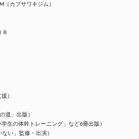
GYM（カブサワキジム）
８８
支援）
）
への道」出版）
小学生の体幹トレーニング」など6冊出版）
かない」監修・出演）