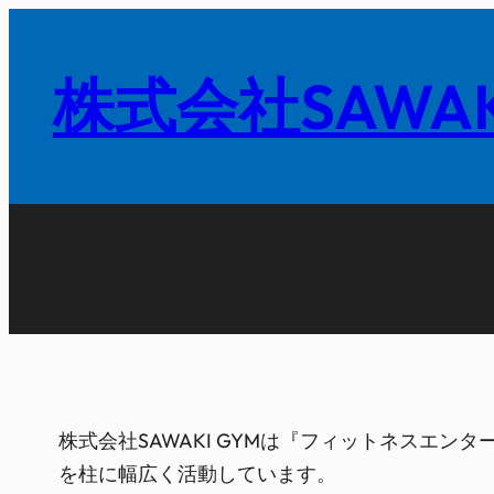
内
容
株式会社SAWAK
を
ス
キ
ッ
プ
株式会社SAWAKI GYMは『フィットネスエン
を柱に幅広く活動しています。