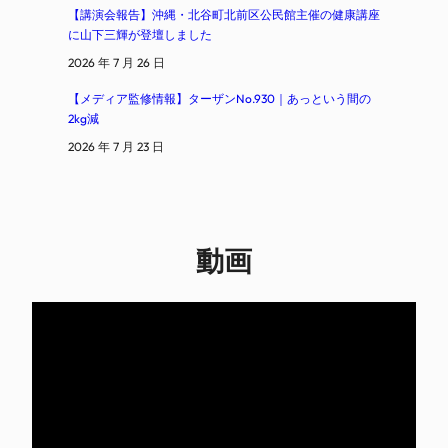
【講演会報告】沖縄・北谷町北前区公民館主催の健康講座
に山下三輝が登壇しました
2026 年 7 月 26 日
【メディア監修情報】ターザンNo.930｜あっという間の
2kg減
2026 年 7 月 23 日
動画