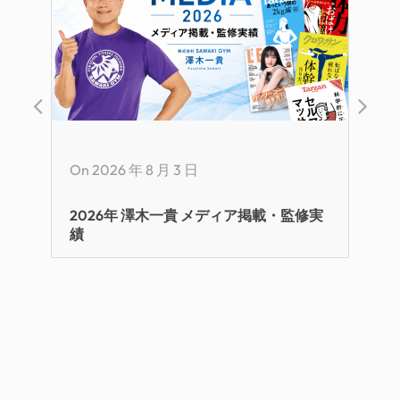
On 2026 年 8 月 3 日
2026年 澤木一貴 メディア掲載・監修実
績
On 2
【メ
｜科
版