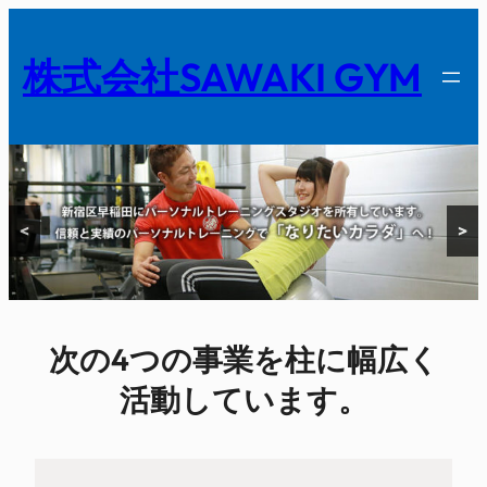
内
容
株式会社SAWAKI GYM
を
ス
キ
ッ
プ
<
>
次の4つの事業を柱に幅広く
活動しています。