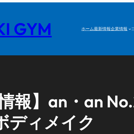
I GYM
ホーム
最新情報
企業情報
】an・an No.2
ボディメイク