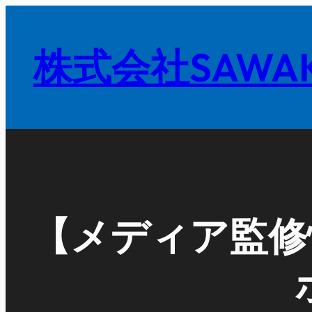
内
容
株式会社SAWAK
を
ス
キ
ッ
プ
【メディア監修情報