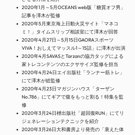
2020年1月～5月OCEANS web版「糖質オフ男」
記事を澤木が監修
2020年5月東京海上日動火災サイト「マネコ
ミ！」タイムスリップ相談室にて澤木が回答
2020年4月27日～5月15日GAORAスポーツ
VIVA！おしえてマッスル1～15話」に澤木が出演
2020年4月SAVASとTarzanの協力タッグによる
家トレコンテンツのエクササイズ監修を担当
2020年4月24日エイ出版社「ランナー筋トレ」
にて澤木が総監修
2020年4月23日マガジンハウス「ターザン
No.786」にてギアで腹をもっと割る！特集を監
修
2020年3月24日枻出版社「超回復RUN」にてリ
ジェネレーションテクニックを紹介
2020年3月26日大和書房より発売の「衰えた体