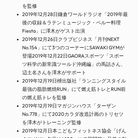
を監修
2019年12月28日鎌倉ワールドラジオ「2019年最
後の収録＆ラテンミュージック・ペルー料理
Fiesta」に澤木がゲスト出演
2019年12月26日クラブビジネス「月刊NEXT
No.154」にて3つのコーナーにSAWAKI GYMが
登場2019年12月22日GAORAスポーツ「スポー
ツ科学の新常識ツールド沖縄編」の馬詰さん、
辺土名さんを澤木がサポート
2019年12月19日枻出版社「ランニングスタイル
最強の脂肪燃焼RUN」にて燃え筋トレとRUN前
の燃え筋トレを監修
2019年12月19日マガジンハウス「ターザン
No.778」にて2020カラダ改造計画のトリセツ
を澤木がトレーニング監修
2019年12月日本こどもフィットネス協会「げん