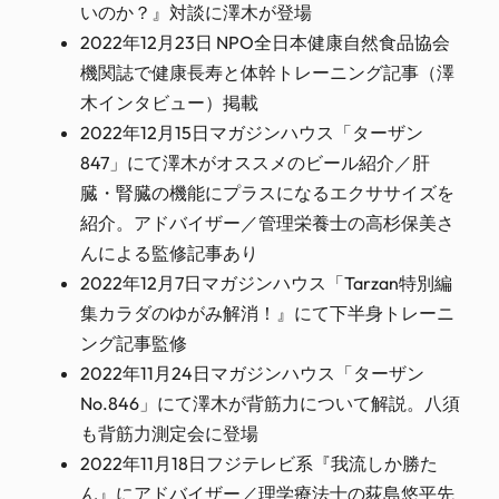
いのか？』対談に澤木が登場
2022年12月23日 NPO全日本健康自然食品協会
機関誌で健康長寿と体幹トレーニング記事（澤
木インタビュー）掲載
2022年12月15日マガジンハウス「ターザン
847」にて澤木がオススメのビール紹介／肝
臓・腎臓の機能にプラスになるエクササイズを
紹介。アドバイザー／管理栄養士の高杉保美さ
んによる監修記事あり
2022年12月7日マガジンハウス「Tarzan特別編
集カラダのゆがみ解消！』にて下半身トレーニ
ング記事監修
2022年11月24日マガジンハウス「ターザン
No.846」にて澤木が背筋力について解説。八須
も背筋力測定会に登場
2022年11月18日フジテレビ系『我流しか勝た
ん』にアドバイザー／理学療法士の荻島悠平先