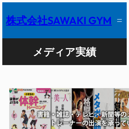
内
容
株式会社SAWAKI GYM
を
ス
キ
ッ
メディア実績
プ