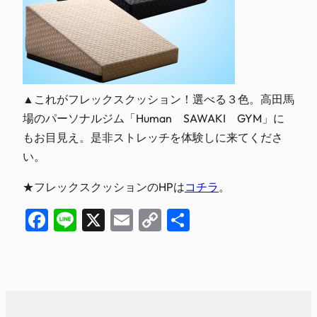
▲これがフレックスクッション！選べる３色。高田馬
場のパーソナルジム「Human SAWAKI GYM」に
もお目見え。是非ストレッチを体験しに来てくださ
い。
★フレックスクッションのHPは
コチラ
。
Facebook
Line
X
Email
Copy
共
Link
有