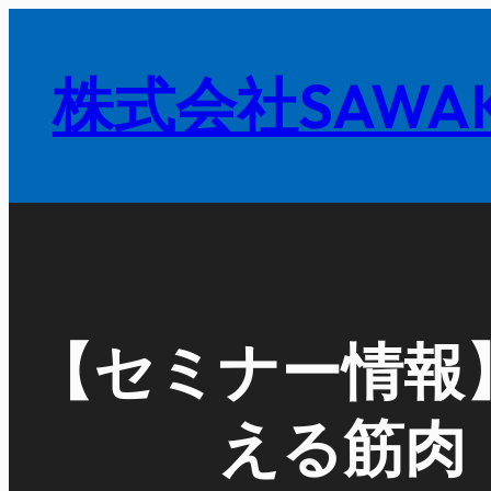
内
容
株式会社SAWAK
を
ス
キ
ッ
プ
【セミナー情報
える筋肉