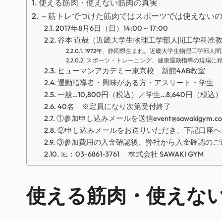
使える筋肉・使えない筋肉の真実
～筋トレでつけた筋肉ではスポーツでは使えない
2017年8月6日（日）14:00～17:00
谷本 道哉（近畿大学生物理工学部人間工学科准
1972年、静岡県生まれ。近畿大学生物理工学部
スポーツ・トレーニング、健康運動指導の現場に
ヒューマンアカデミー東京校 新館4AB教室
運動指導者・興味がある方・アスリート・学生
一般…10,800円（税込）／学生…8,640円（税込
40名 ※定員になり次第受付終了
①参加申し込みメールを送信event@sawakigy
②申し込みメールをお送りいただき、下記口座へ
③参加費用の入金確認後、弊社から入金確認のご
℡：03-6861-3761 株式会社 SAWAKI GYM
使える筋肉・使えな