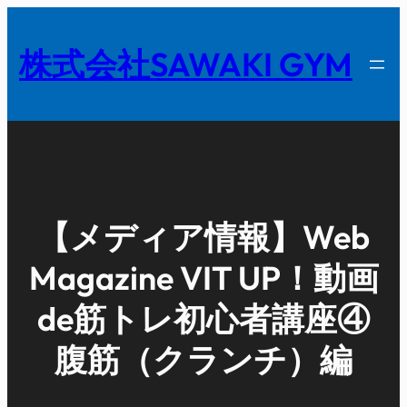
内
容
株式会社SAWAKI GYM
を
ス
キ
ッ
プ
【メディア情報】Web
Magazine VIT UP！動画
de筋トレ初心者講座④
腹筋（クランチ）編