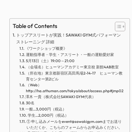
Table of Contents
トップアスリートが実践！SAWAKI GYM式パフォーマン
ストレーニング 詳細
《ワークショップ概要》
運動指導者・学生・アスリート・一般の運動愛好家
5月13日（土）19:00～21:00
（会場名）ヒューマンアカデミー東京校 新館4AB教室
（所在地）東京都新宿区高田馬場2-14-17 ヒューマン教
育センター第2ビル
（Web）
http://ha.athuman.com/tokyo/about/access.php#jmp02
澤木 一貴（株式会社SAWAKI GYM代表）
30名
一般…3,000円（税込）
学生…2,000円（税込）
① 申し込みメールをevent@sawakigym.comまでお送り
いただくか、こちらのフォームからお申込みください。