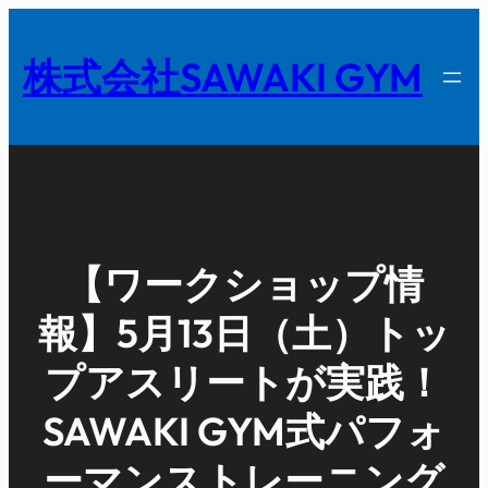
内
容
株式会社SAWAKI GYM
を
ス
キ
ッ
プ
【ワークショップ情
報】5月13日（土）トッ
プアスリートが実践！
SAWAKI GYM式パフォ
ーマンストレーニング