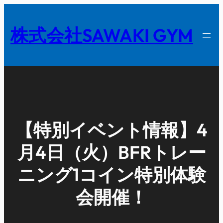
内
容
株式会社SAWAKI GYM
を
ス
キ
ッ
プ
【特別イベント情報】4
月4日（火）BFRトレー
ニング1コイン特別体験
会開催！