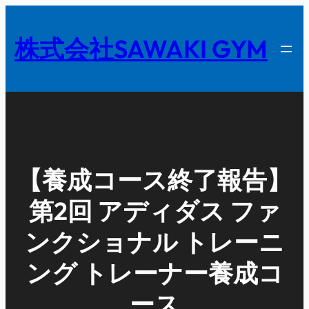
内
容
株式会社SAWAKI GYM
を
ス
キ
ッ
プ
【養成コース終了報告】
第2回 アディダス ファ
ンクショナル トレーニ
ング トレーナー養成コ
ース