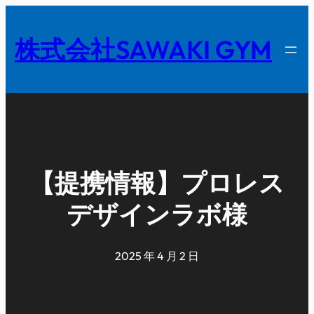
内
容
株式会社SAWAKI GYM
を
ス
キ
ッ
プ
【提携情報】プロレス
デザインラボ様
2025 年 4 月 2 日