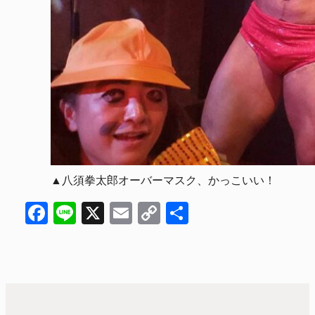
▲八須拳太郎オーバーマスク、かっこいい！
Facebook
Line
X
Email
Copy
共
Link
有