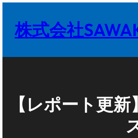
内
容
株式会社SAWAK
を
ス
キ
ッ
プ
【レポート更新