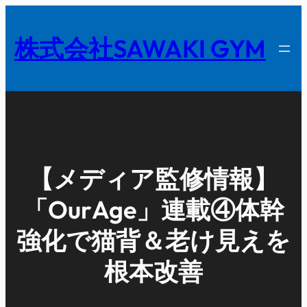
内
容
株式会社SAWAKI GYM
を
ス
キ
ッ
プ
【メディア監修情報】
「OurAge」連載④体幹
強化で猫背＆老け見えを
根本改善