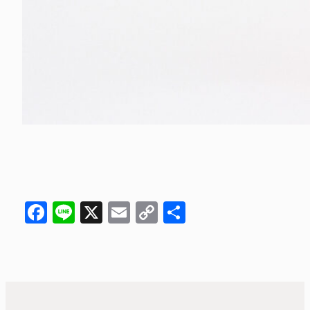
Facebook
Line
X
Email
Copy
共
Link
有