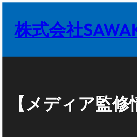
内
容
株式会社SAWAK
を
ス
キ
ッ
プ
【メディア監修情