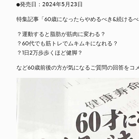
●発売日：2024年5月23日
特集記事「60歳になったらやめるべき&続ける
？運動すると脂肪が筋肉に変わる？
？60代でも筋トレでムキムキになれる？
？1日2万歩歩くほど健脚？
など60歳前後の方が気になるご質問の回答をコ