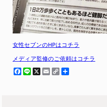
女性セブンのHPはコチラ
メディア監修のご依頼はコチラ
Facebook
Line
X
Email
Copy
共
Link
有