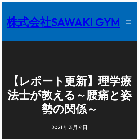
内
容
株式会社SAWAKI GYM
を
ス
キ
ッ
プ
【レポート更新】理学療
法士が教える～腰痛と姿
勢の関係～
2021 年 3 月 9 日