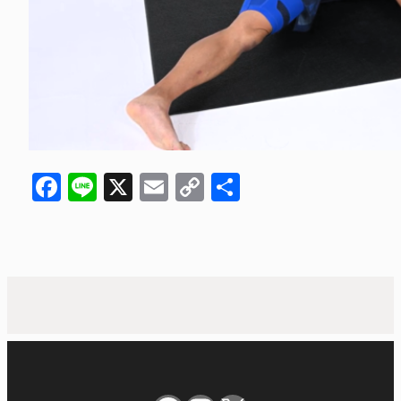
Facebook
Line
X
Email
Copy
共
Link
有