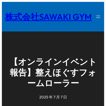
内
容
株式会社SAWAKI GYM
を
ス
キ
ッ
プ
【オンラインイベント
報告】整えほぐすフォ
ームローラー
2025 年 7 月 7 日