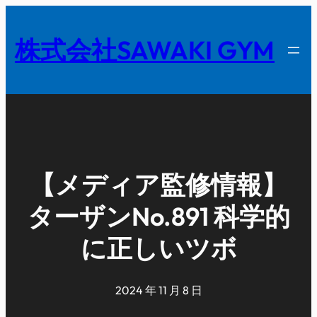
内
容
株式会社SAWAKI GYM
を
ス
キ
ッ
プ
【メディア監修情報】
ターザンNo.891 科学的
に正しいツボ
2024 年 11 月 8 日