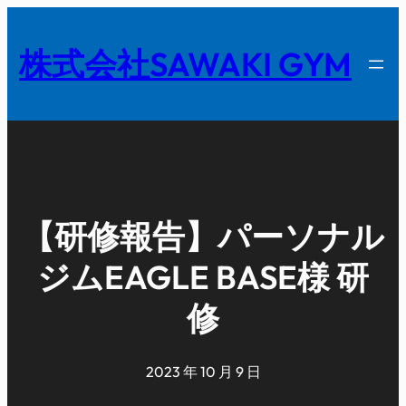
内
容
株式会社SAWAKI GYM
を
ス
キ
ッ
プ
【研修報告】パーソナル
ジムEAGLE BASE様 研
修
2023 年 10 月 9 日