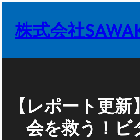
内
容
株式会社SAWAK
を
ス
キ
ッ
プ
【レポート更新
会を救う！ビ