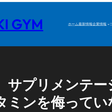
I GYM
ホーム
最新情報
企業情報
】サプリメンテー
タミンを侮ってい