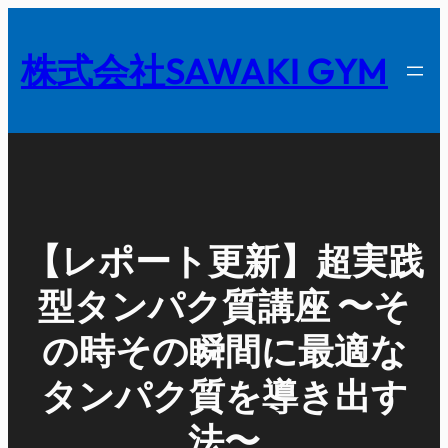
内
容
株式会社SAWAKI GYM
を
ス
キ
ッ
プ
【レポート更新】超実践
型タンパク質講座 〜そ
の時その瞬間に最適な
タンパク質を導き出す
法〜