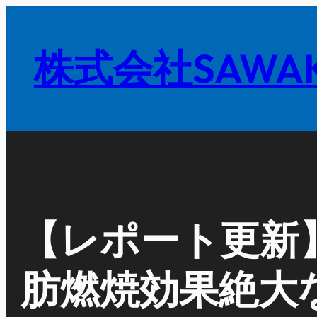
内
容
株式会社SAWAK
を
ス
キ
ッ
プ
【レポート更新
肪燃焼効果絶大