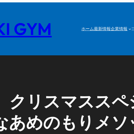
I GYM
ホーム
最新情報
企業情報
】クリスマススペ
なあめのもりメソ