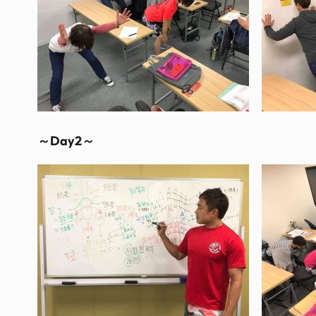
～Day2～