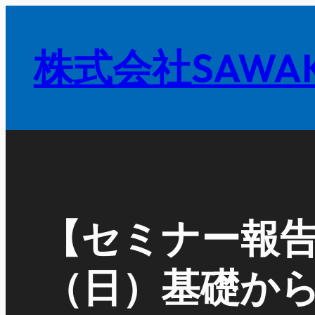
内
容
株式会社SAWAK
を
ス
キ
ッ
プ
【セミナー報告】
（日）基礎か