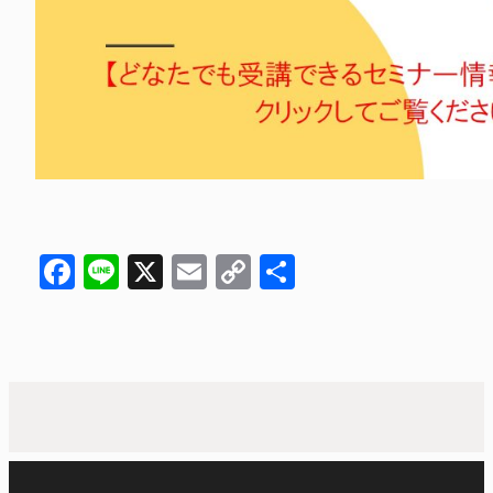
Facebook
Line
X
Email
Copy
共
Link
有