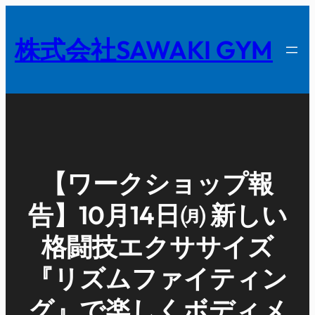
内
容
株式会社SAWAKI GYM
を
ス
キ
ッ
プ
【ワークショップ報
告】10月14日㈪ 新しい
格闘技エクササイズ
『リズムファイティン
グ』で楽しくボディメ