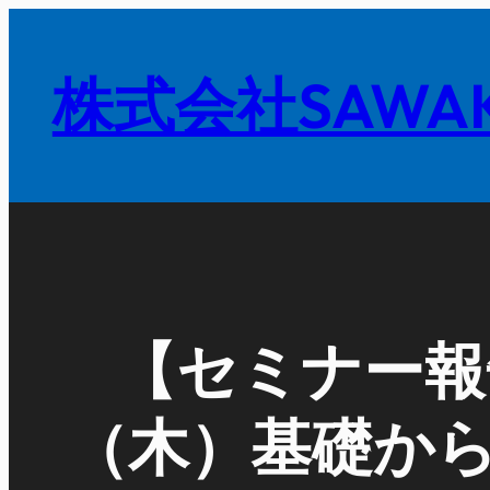
内
容
株式会社SAWAK
を
ス
キ
ッ
プ
【セミナー報告
（木）基礎か