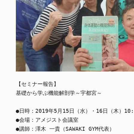
【セミナー報告】

基礎から学ぶ機能解剖学～宇都宮～

●日時：2019年5月15日（水）・16日（木）10:00
●会場：アメジスト会議室

●講師：澤木 一貴（SAWAKI GYM代表）