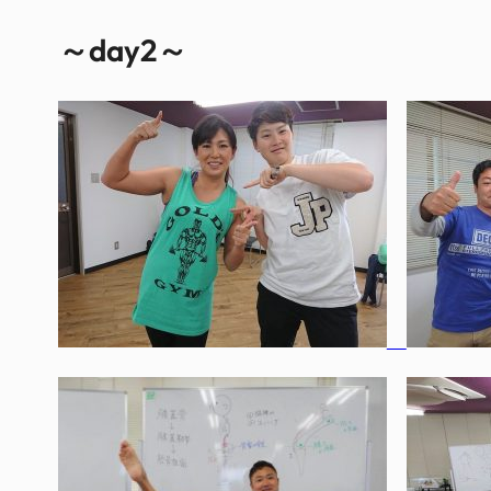
～day2～