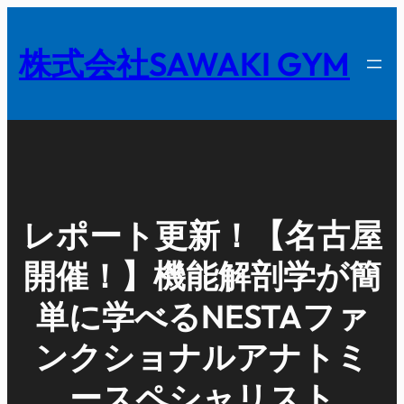
内
容
株式会社SAWAKI GYM
を
ス
キ
ッ
プ
レポート更新！【名古屋
開催！】機能解剖学が簡
単に学べるNESTAファ
ンクショナルアナトミ
ースペシャリスト