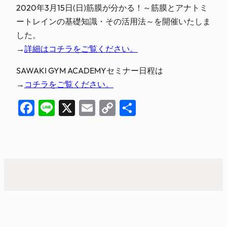
2020年3月15日(日)筋膜が分かる！～筋膜とアナトミ
ートレインの基礎知識・その活用法～を開催いたしま
した。
→
詳細はコチラをご覧ください。
SAWAKI GYM ACADEMYセミナー日程は
→
コチラをご覧ください。
Facebook
Line
X
Email
Copy
共
Link
有