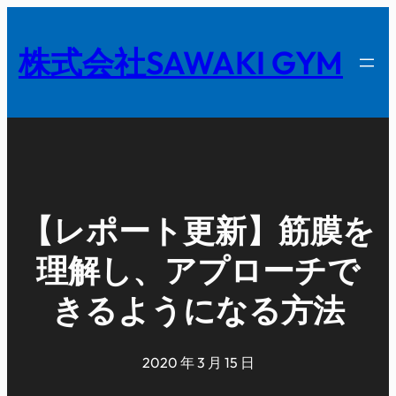
内
容
株式会社SAWAKI GYM
を
ス
キ
ッ
プ
【レポート更新】筋膜を
理解し、アプローチで
きるようになる方法
2020 年 3 月 15 日