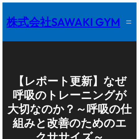
内
容
株式会社SAWAKI GYM
を
ス
キ
ッ
プ
【レポート更新】なぜ
呼吸のトレーニングが
大切なのか？～呼吸の仕
組みと改善のためのエ
クササイズ～