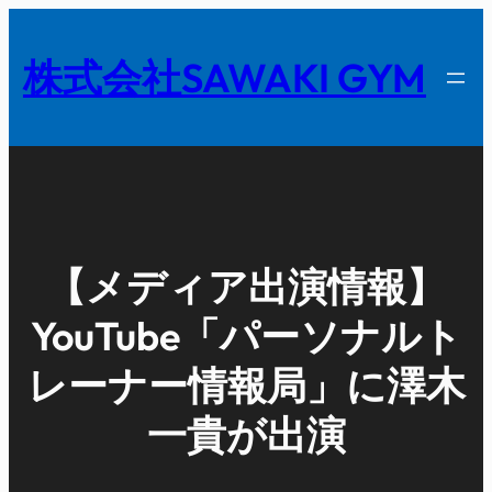
内
容
株式会社SAWAKI GYM
を
ス
キ
ッ
プ
【メディア出演情報】
YouTube「パーソナルト
レーナー情報局」に澤木
一貴が出演