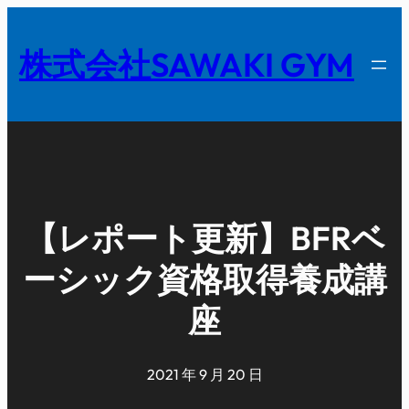
内
容
株式会社SAWAKI GYM
を
ス
キ
ッ
プ
【レポート更新】BFRベ
ーシック資格取得養成講
座
2021 年 9 月 20 日