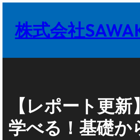
内
容
株式会社SAWAK
を
ス
キ
ッ
プ
【レポート更新
学べる！基礎か