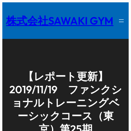
内
容
株式会社SAWAKI GYM
を
ス
キ
ッ
プ
【レポート更新】
2019/11/19 ファンクシ
ョナルトレーニングベ
ーシックコース（東
京）第25期