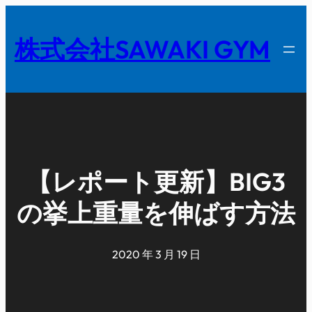
内
容
株式会社SAWAKI GYM
を
ス
キ
ッ
プ
【レポート更新】BIG3
の挙上重量を伸ばす方法
2020 年 3 月 19 日