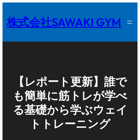
内
容
株式会社SAWAKI GYM
を
ス
キ
ッ
プ
【レポート更新】誰で
も簡単に筋トレが学べ
る基礎から学ぶウェイ
トトレーニング