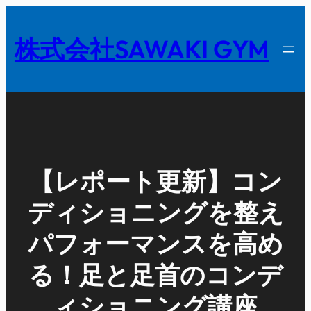
内
容
株式会社SAWAKI GYM
を
ス
キ
ッ
プ
【レポート更新】コン
ディショニングを整え
パフォーマンスを高め
る！足と足首のコンデ
ィショニング講座