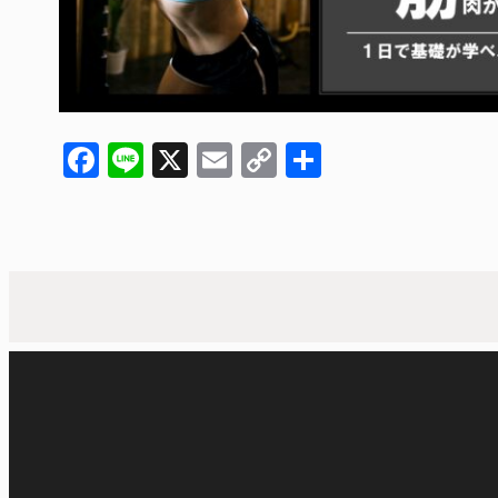
Facebook
Line
X
Email
Copy
共
Link
有