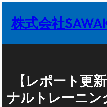
内
容
株式会社SAWAK
を
ス
キ
ッ
プ
【レポート更新】
ナルトレーニン