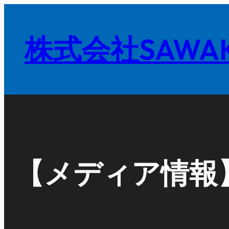
内
容
株式会社SAWAK
を
ス
キ
ッ
プ
【メディア情報